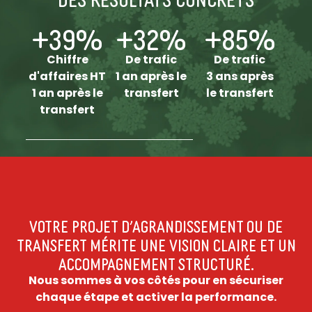
+
39
%
+
32
%
+
85
%
Chiffre
De trafic
De trafic
d'affaires HT
1 an après le
3 ans après
1 an après le
transfert
le transfert
transfert
VOTRE PROJET D’AGRANDISSEMENT OU DE
TRANSFERT MÉRITE UNE VISION CLAIRE ET UN
ACCOMPAGNEMENT STRUCTURÉ.
Nous sommes à vos côtés pour en sécuriser
chaque étape et activer la performance.