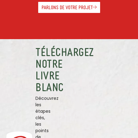
PARLONS DE VOTRE PROJET
TÉLÉCHARGEZ
NOTRE
LIVRE
BLANC
Découvrez
les
étapes
clés,
les
points
de