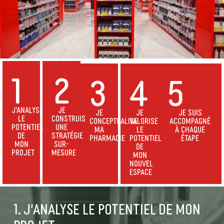
1
2
3
4
5
J'ANALYSE
JE
JE
JE
JE SUIS
LE
CONSTRUIS
CONCEPTUALISE
VALORISE
ACCOMPAGNÉ
POTENTIEL
UNE
MA
LE
À CHAQUE
DE
STRATÉGIE
PHARMACIE
POTENTIEL
ÉTAPE
MON
SUR-
DE
PROJET
MESURE
MON
NOUVEL
ESPACE
1. j'Analyse le potentiel de mon